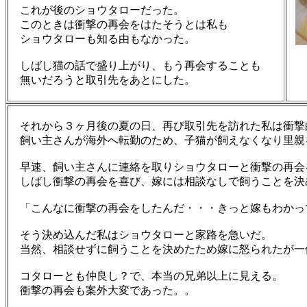
これが後のショウタローだった。
このときは
衝撃
の
再会
をはたそうとは私も
ショウタローも知る由もなかった。
しばし猫の話で盛り上がり、もう
再会
することも
無いだろうと取引先をあとにした。
それから３ヶ月後の夏の日、再び取引先を訪れた私は
衝撃
飼い主さんが海外へ転勤のため、子猫が飼えなくなり里親
早速、飼い主さんに連絡を取りショウタローと
衝撃
の
再会
しばし衝撃の再会を喜び、嫁には相談なしで飼うことを決
「こんなに衝撃の再会をしたんだ・・・きっと嫁もわかっ
そう決め込んだ私はショウタローと家路を急いだ。
当然、相談せずに飼うことを決めたため嫁に怒られたが一
コタローとも仲良し？で、本当の兄弟以上に見える。
衝撃の再会も案外大変であった。。