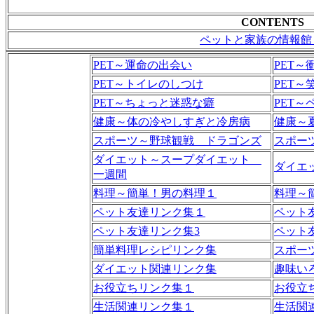
CONTENTS
ペットと家族の情報館
PET～運命の出会い
PET～
PET～トイレのしつけ
PET～
PET～ちょっと迷惑な癖
PET～
健康～体の冷やしすぎと冷房病
健康～
スポーツ～野球観戦 ドラゴンズ
スポー
ダイエット～スープダイエット
ダイエ
一週間
料理～簡単！男の料理１
料理～
ペット友達リンク集１
ペット
ペット友達リンク集3
ペット
簡単料理レシピリンク集
スポー
ダイエット関連リンク集
趣味い
お役立ちリンク集１
お役立
生活関連リンク集１
生活関