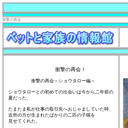
衝撃の再会
衝撃
の
再会
！
衝撃
の
再会
～ショウタロー編～
ショウタローとの初めての出会いは今から二年前の
夏だった。
たまたま私が仕事の取引先へおじゃましていた時、
近所の方が生まれたばかりの二匹の子猫を
見せてくれた。